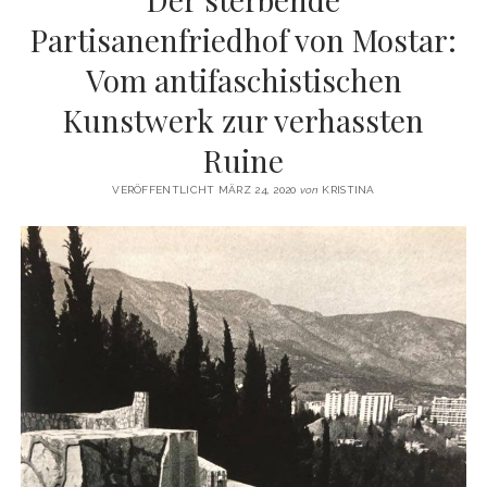
DIE WEINREBE – DAS MONUMENT DER MENSCHEN VON SVIRČE
email
Partisanenfriedhof von Mostar:
Vom antifaschistischen
Kunstwerk zur verhassten
Ruine
VERÖFFENTLICHT MÄRZ 24, 2020
von
KRISTINA