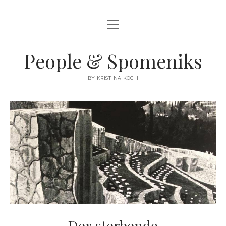
Menü
STARTSEITE
öffnen
BALKAN
People & Spomeniks
IRAK
BY KRISTINA KOCH
Menü
SPOMENIKS/PARTISANENDENKMÄLER
öffnen
SPOMENIKS – KURZ ERKLÄRT
BEGEGNUNGEN
DAS KLEINE MONUMENT FÜR DIE PARTISANEN VON MEDENO
LOOKING FOR ATLANTIS/COLLAGEN
POLJE
Menü
KONTAKT
öffnen
DER STERBENDE PARTISANENFRIEDHOF VON MOSTAR: VOM
IMPRESSUM/IMPRINT
ANTIFASCHISTISCHEN KUNSTWERK ZUR VERHASSTEN RUINE
Menü
DATENSCHUTZ
öffnen
Menü
DAS MEGAFON – DER UNGEHÖRTE SPOMENIK VON BRAVKSO
öffne
Der sterbende