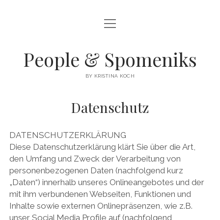
Menü
STARTSEITE
öffnen
BALKAN
People & Spomeniks
IRAK
BY KRISTINA KOCH
Menü
SPOMENIKS/PARTISANENDENKMÄLER
öffnen
Datenschutz
SPOMENIKS – KURZ ERKLÄRT
BEGEGNUNGEN
DAS KLEINE MONUMENT FÜR DIE PARTISANEN VON MEDENO
LOOKING FOR ATLANTIS/COLLAGEN
DATENSCHUTZERKLÄRUNG
POLJE
Diese Datenschutzerklärung klärt Sie über die Art,
Menü
KONTAKT
öffnen
den Umfang und Zweck der Verarbeitung von
DER STERBENDE PARTISANENFRIEDHOF VON MOSTAR: VOM
personenbezogenen Daten (nachfolgend kurz
ANTIFASCHISTISCHEN KUNSTWERK ZUR VERHASSTEN RUINE
IMPRESSUM/IMPRINT
„Daten“) innerhalb unseres Onlineangebotes und der
Menü
mit ihm verbundenen Webseiten, Funktionen und
DATENSCHUTZ
öffnen
Menü
DAS MEGAFON – DER UNGEHÖRTE SPOMENIK VON BRAVKSO
Inhalte sowie externen Onlinepräsenzen, wie z.B.
öffne
unser Social Media Profile auf (nachfolgend
DIE WEINREBE – DAS MONUMENT DER MENSCHEN VON SVIRČE