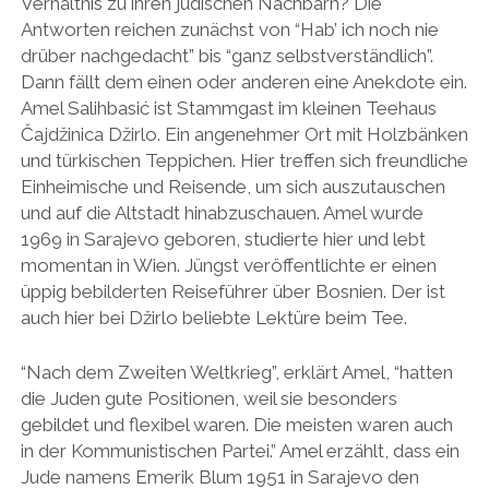
Verhältnis zu ihren jüdischen Nachbarn? Die
Antworten reichen zunächst von “Hab’ ich noch nie
drüber nachgedacht” bis “ganz selbstverständlich”.
Dann fällt dem einen oder anderen eine Anekdote ein.
Amel Salihbasić ist Stammgast im kleinen Teehaus
Čajdžinica Džirlo. Ein angenehmer Ort mit Holzbänken
und türkischen Teppichen. Hier treffen sich freundliche
Einheimische und Reisende, um sich auszutauschen
und auf die Altstadt hinabzuschauen. Amel wurde
1969 in Sarajevo geboren, studierte hier und lebt
momentan in Wien. Jüngst veröffentlichte er einen
üppig bebilderten Reiseführer über Bosnien. Der ist
auch hier bei Džirlo beliebte Lektüre beim Tee.
“Nach dem Zweiten Weltkrieg”, erklärt Amel, “hatten
die Juden gute Positionen, weil sie besonders
gebildet und flexibel waren. Die meisten waren auch
in der Kommunistischen Partei.” Amel erzählt, dass ein
Jude namens Emerik Blum 1951 in Sarajevo den