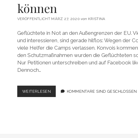
können
VERÖFFENTLICHT MÄRZ 27, 2020
von
KRISTINA
Geflüchtete in Not an den Außengrenzen der EU. Vie
und interessieren, sind gerade hilflos: Wegen der
viele Helfer die Camps verlassen. Konvois kommen 
den Schutzmaßnahmen wurden die Geflüchteten sc
Nur Petitionen unterschreiben und auf Facebook liken
Dennoch…
DIE
WEITERLESEN
KOMMENTARE SIND GESCHLOSSEN
NOT
AN
DEN
EU-
AUSSENGRENZEN U
ND W
AS W
IR A