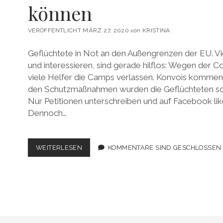
können
VERÖFFENTLICHT MÄRZ 27, 2020
von
KRISTINA
Geflüchtete in Not an den Außengrenzen der EU. Vie
und interessieren, sind gerade hilflos: Wegen der
viele Helfer die Camps verlassen. Konvois kommen 
den Schutzmaßnahmen wurden die Geflüchteten sc
Nur Petitionen unterschreiben und auf Facebook liken
Dennoch…
DIE
WEITERLESEN
KOMMENTARE SIND GESCHLOSSEN
NOT
AN
DEN
EU-
AUSSENGRENZEN U
ND W
AS W
IR A