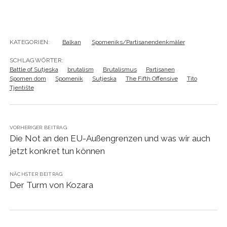
KATEGORIEN:
Balkan
Spomeniks/Partisanendenkmäler
SCHLAGWÖRTER:
Battle of Sutjeska
brutalism
Brutalismus
Partisanen
Spomen dom
Spomenik
Sutjeska
The Fifth Offensive
Tito
Tjentište
VORHERIGER BEITRAG
Die Not an den EU-Außengrenzen und was wir auch
jetzt konkret tun können
NÄCHSTER BEITRAG
Der Turm von Kozara