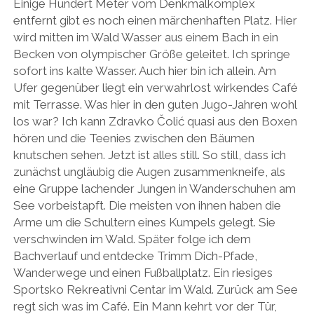
Einige Hundert Meter vom Denkmalkomplex
entfernt gibt es noch einen märchenhaften Platz. Hier
wird mitten im Wald Wasser aus einem Bach in ein
Becken von olympischer Größe geleitet. Ich springe
sofort ins kalte Wasser. Auch hier bin ich allein. Am
Ufer gegenüber liegt ein verwahrlost wirkendes Café
mit Terrasse. Was hier in den guten Jugo-Jahren wohl
los war? Ich kann Zdravko Čolić quasi aus den Boxen
hören und die Teenies zwischen den Bäumen
knutschen sehen. Jetzt ist alles still. So still, dass ich
zunächst ungläubig die Augen zusammenkneife, als
eine Gruppe lachender Jungen in Wanderschuhen am
See vorbeistapft. Die meisten von ihnen haben die
Arme um die Schultern eines Kumpels gelegt. Sie
verschwinden im Wald. Später folge ich dem
Bachverlauf und entdecke Trimm Dich-Pfade,
Wanderwege und einen Fußballplatz. Ein riesiges
Sportsko Rekreativni Centar im Wald. Zurück am See
regt sich was im Café. Ein Mann kehrt vor der Tür,